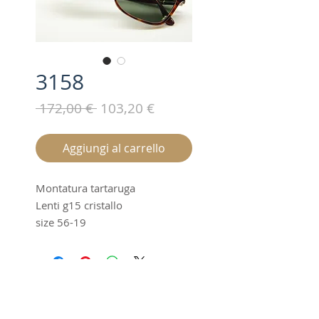
3158
Prezzo
Prezzo
 172,00 € 
103,20 €
regolare
scontato
Aggiungi al carrello
Montatura tartaruga
Lenti g15 cristallo
size 56-19