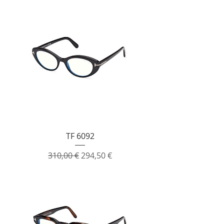
TF 6092
Prezzo regolare
Prezzo scontato
310,00 €
294,50 €