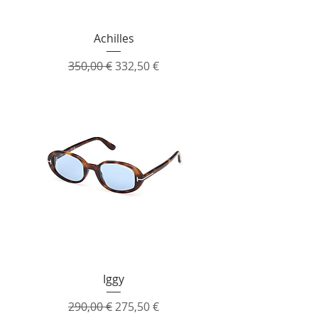
Achilles
Prezzo regolare
Prezzo scontato
350,00 €
332,50 €
Iggy
Prezzo regolare
Prezzo scontato
290,00 €
275,50 €