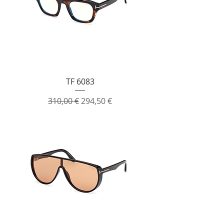
TF 6083
Prezzo regolare
Prezzo scontato
310,00 €
294,50 €