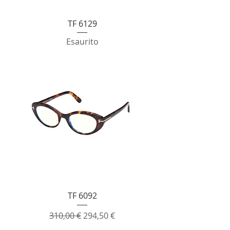
TF 6129
Esaurito
TF 6092
Prezzo regolare
Prezzo scontato
310,00 €
294,50 €