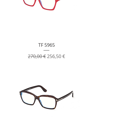
TF 5965
Prezzo regolare
Prezzo scontato
270,00 €
256,50 €