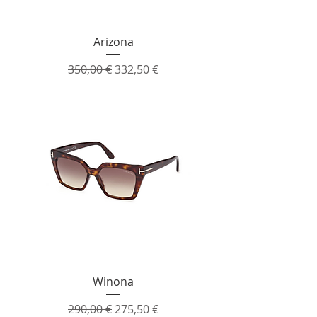
Arizona
Prezzo regolare
Prezzo scontato
350,00 €
332,50 €
Winona
Prezzo regolare
Prezzo scontato
290,00 €
275,50 €