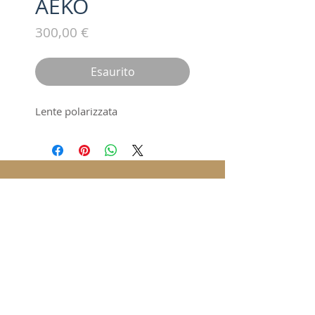
AEKO
Prezzo
300,00 €
Esaurito
Lente polarizzata
Iscriviti alla nostra mailing list /
Subscribe for updates
Invia / Submit