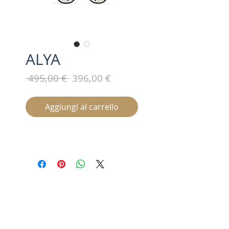
ALYA
Prezzo
Prezzo
 495,00 € 
396,00 €
regolare
scontato
Aggiungi al carrello
Iscriviti alla nostra mailing list /
Subscribe for updates