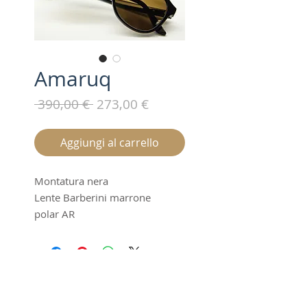
Amaruq
Prezzo
Prezzo
 390,00 € 
273,00 €
regolare
scontato
Aggiungi al carrello
Montatura nera
Lente Barberini marrone
polar AR
size 54-19
Made in Italy