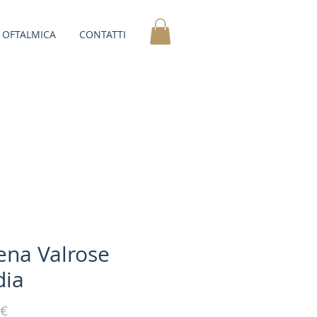
OFTALMICA
CONTATTI
ena Valrose
ia
Prezzo
 €