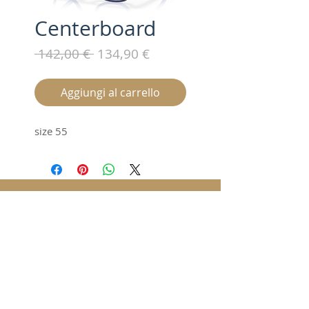
Centerboard
Prezzo
Prezzo
 142,00 € 
134,90 €
regolare
scontato
Aggiungi al carrello
size 55
Iscriviti alla nostra mailing list /
Subscribe for updates
Invia / Submit