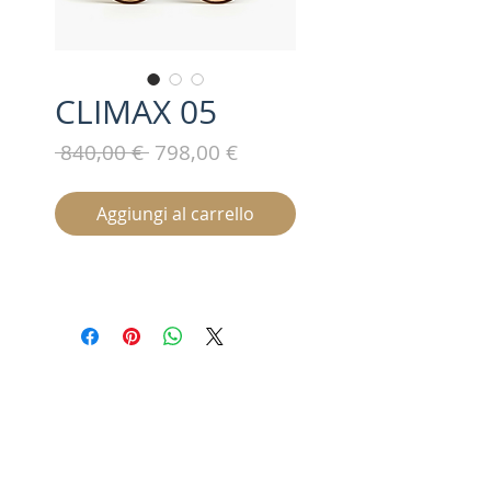
CLIMAX 05
Prezzo
Prezzo
 840,00 € 
798,00 €
regolare
scontato
Aggiungi al carrello
Iscriviti alla nostra mailing list /
Subscribe for updates