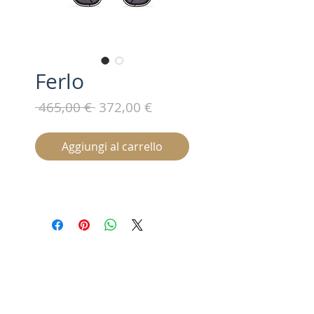
Ferlo
Prezzo
Prezzo
 465,00 € 
372,00 €
regolare
scontato
Aggiungi al carrello
Iscriviti alla nostra mailing list /
Subscribe for updates