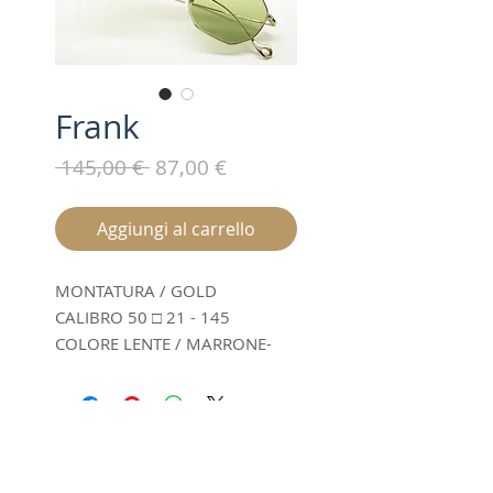
Frank
Prezzo
Prezzo
 145,00 € 
87,00 €
regolare
scontato
Aggiungi al carrello
MONTATURA / GOLD
CALIBRO 50 □ 21 - 145
COLORE LENTE / MARRONE-
VERDE