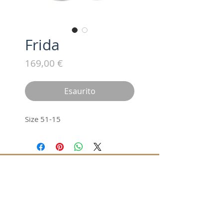
Frida
Prezzo
169,00 €
Esaurito
Size 51-15
Iscriviti alla nostra mailing list /
Subscribe for updates