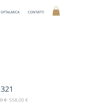
OFTALMICA
CONTATTI
1321
Prezzo
Prezzo
0 € 
558,00 €
regolare
scontato