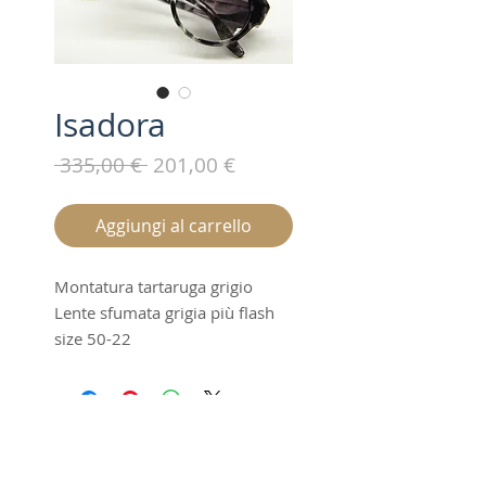
Isadora
Prezzo
Prezzo
 335,00 € 
201,00 €
regolare
scontato
Aggiungi al carrello
Montatura tartaruga grigio
Lente sfumata grigia più flash
size 50-22