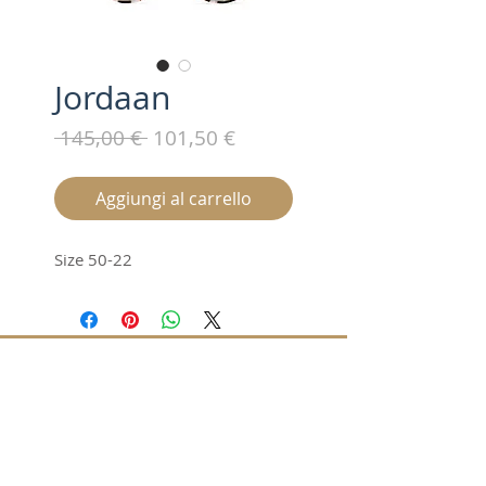
Jordaan
Prezzo
Prezzo
 145,00 € 
101,50 €
regolare
scontato
Aggiungi al carrello
Size 50-22
Iscriviti alla nostra mailing list /
Subscribe for updates