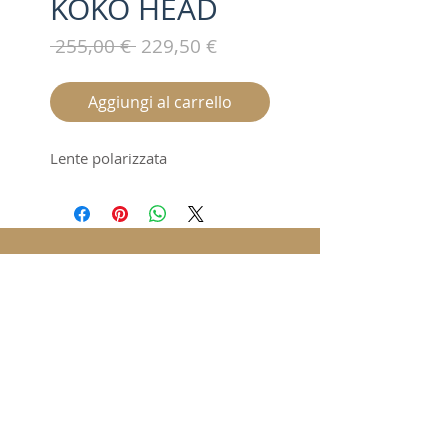
KOKO HEAD
Prezzo
Prezzo
 255,00 € 
229,50 €
regolare
scontato
Aggiungi al carrello
Lente polarizzata
Iscriviti alla nostra mailing list /
Subscribe for updates
Invia / Submit