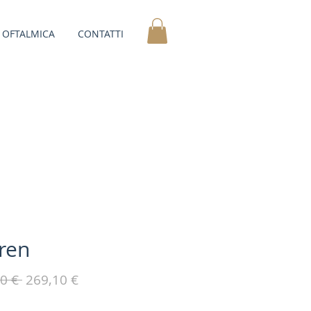
OFTALMICA
CONTATTI
ren
Prezzo
Prezzo
0 € 
269,10 €
regolare
scontato