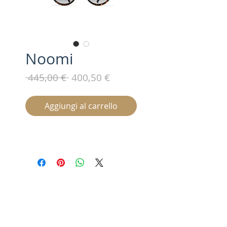
Noomi
Prezzo
Prezzo
 445,00 € 
400,50 €
regolare
scontato
Aggiungi al carrello
Iscriviti alla nostra mailing list /
Subscribe for updates