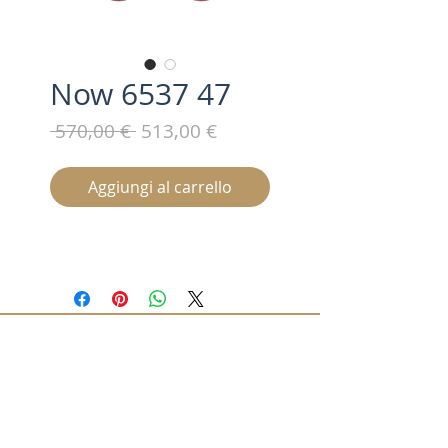
Now 6537 47
Prezzo
Prezzo
 570,00 € 
513,00 €
regolare
scontato
Aggiungi al carrello
Iscriviti alla nostra mailing list /
Subscribe for updates