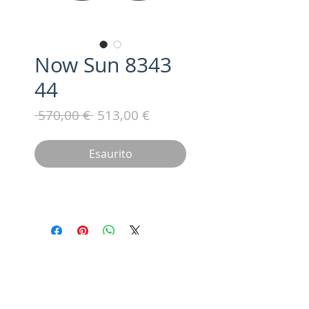
Now Sun 8343
44
Prezzo
Prezzo
 570,00 € 
513,00 €
regolare
scontato
Esaurito
Iscriviti alla nostra mailing list /
Subscribe for updates