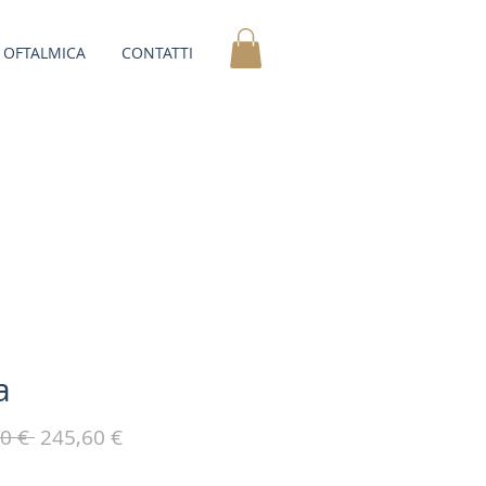
OFTALMICA
CONTATTI
a
Prezzo
Prezzo
0 € 
245,60 €
regolare
scontato