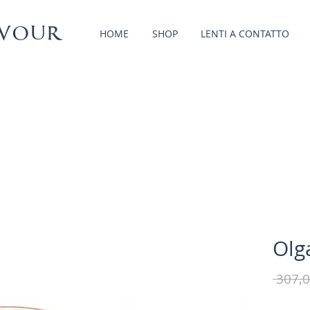
vour
HOME
SHOP
LENTI A CONTATTO
Olg
 307,0