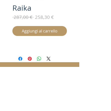
Raika
Prezzo
Prezzo
 287,00 € 
258,30 €
regolare
scontato
Aggiungi al carrello
Iscriviti alla nostra mailing list /
Subscribe for updates
Invia / Submit