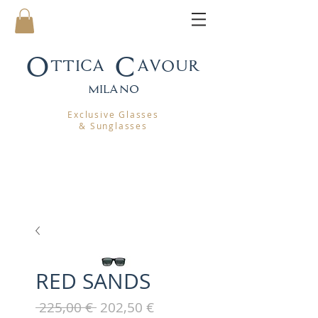
Ottica Cavour
mila
no
Exclusive Glasses
& Sunglasses
RED SANDS
Prezzo
Prezzo
 225,00 € 
202,50 €