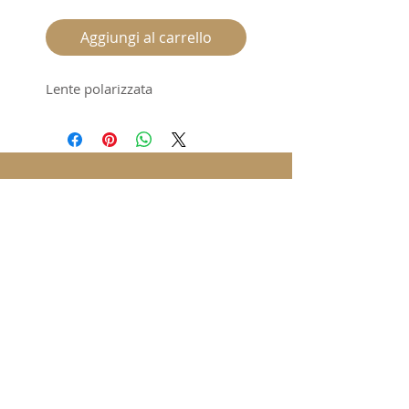
regolare
scontato
Aggiungi al carrello
Lente polarizzata
Iscriviti alla nostra mailing list /
Subscribe for updates
Invia / Submit
Ottica Cavour | Piazza Cavour 3 | Milano |
Tel.0265560344 | mail
ottica@fotootticacavour.com