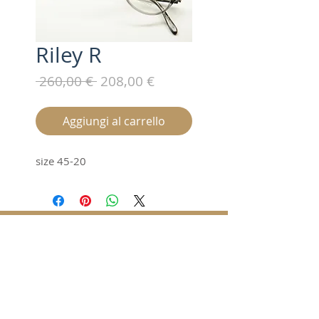
Riley R
Prezzo
Prezzo
 260,00 € 
208,00 €
regolare
scontato
Aggiungi al carrello
size 45-20
Iscriviti alla nostra mailing list /
Subscribe for updates