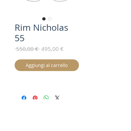
Rim Nicholas
55
Prezzo
Prezzo
 550,00 € 
495,00 €
regolare
scontato
Aggiungi al carrello
Iscriviti alla nostra mailing list /
Subscribe for updates