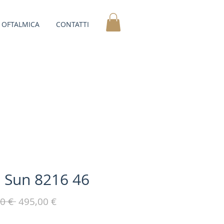
OFTALMICA
CONTATTI
 Sun 8216 46
Prezzo
Prezzo
0 € 
495,00 €
regolare
scontato