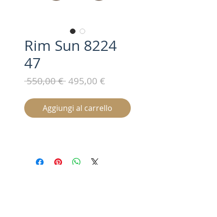
Rim Sun 8224
47
Prezzo
Prezzo
 550,00 € 
495,00 €
regolare
scontato
Aggiungi al carrello
Iscriviti alla nostra mailing list /
Subscribe for updates