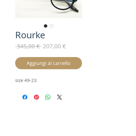
Rourke
Prezzo
Prezzo
 345,00 € 
207,00 €
regolare
scontato
Aggiungi al carrello
size 49-23
Iscriviti alla nostra mailing list /
Subscribe for updates