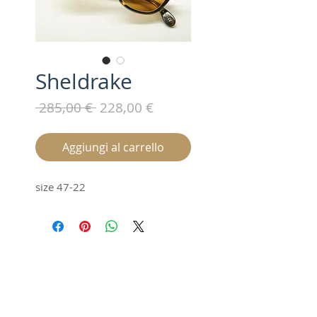
Sheldrake
Prezzo
Prezzo
 285,00 € 
228,00 €
regolare
scontato
Aggiungi al carrello
size 47-22
Iscriviti alla nostra mailing list /
Subscribe for updates