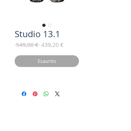
Studio 13.1
Prezzo
Prezzo
 549,00 € 
439,20 €
regolare
scontato
Esaurito
Iscriviti alla nostra mailing list /
Subscribe for updates