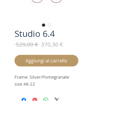
Studio 6.4
Prezzo
Prezzo
 529,00 € 
370,30 €
regolare
scontato
Aggiungi al carrello
Frame: Silver/Pomegranate
size 48-22
Iscriviti alla nostra mailing list /
Subscribe for updates