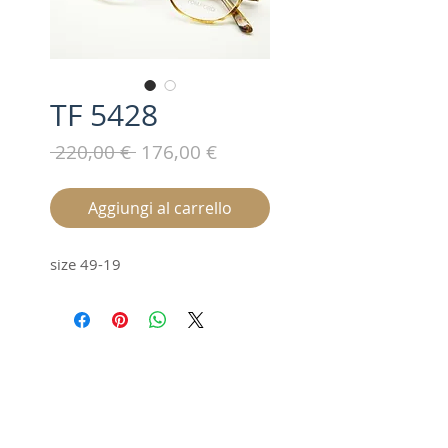
TF 5428
Prezzo
Prezzo
 220,00 € 
176,00 €
regolare
scontato
Aggiungi al carrello
size 49-19
Iscriviti alla nostra mailing list /
Subscribe for updates