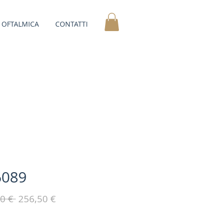
OFTALMICA
CONTATTI
6089
Prezzo
Prezzo
0 € 
256,50 €
regolare
scontato