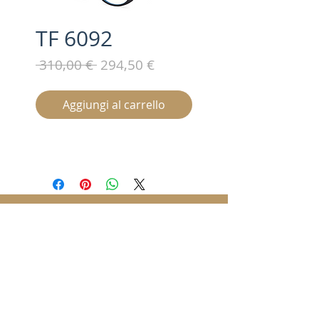
TF 6092
Prezzo
Prezzo
 310,00 € 
294,50 €
regolare
scontato
Aggiungi al carrello
Iscriviti alla nostra mailing list /
Subscribe for updates