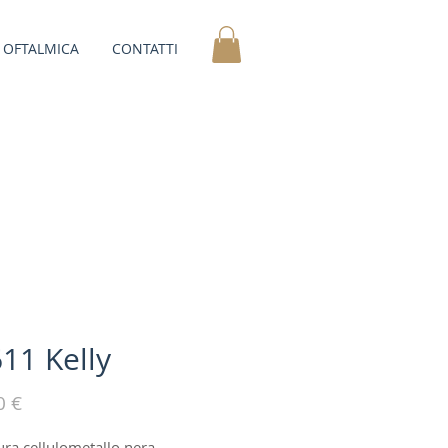
OFTALMICA
CONTATTI
611 Kelly
Prezzo
0 €
ra cellulometallo nera