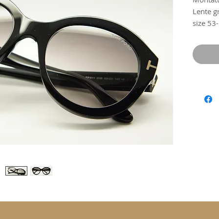
Lente g
size 53