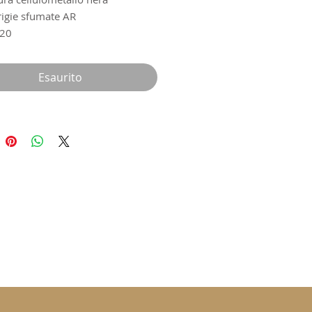
rigie sfumate AR
-20
Esaurito