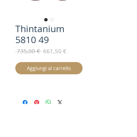
Thintanium
5810 49
Prezzo
Prezzo
 735,00 € 
661,50 €
regolare
scontato
Aggiungi al carrello
Iscriviti alla nostra mailing list /
Subscribe for updates