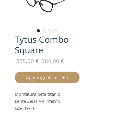
Tytus Combo
Square
Prezzo
Prezzo
 355,00 € 
284,00 €
regolare
scontato
Aggiungi al carrello
Montatura beta titanio
Lente Zeizz AR interno
size 49-26