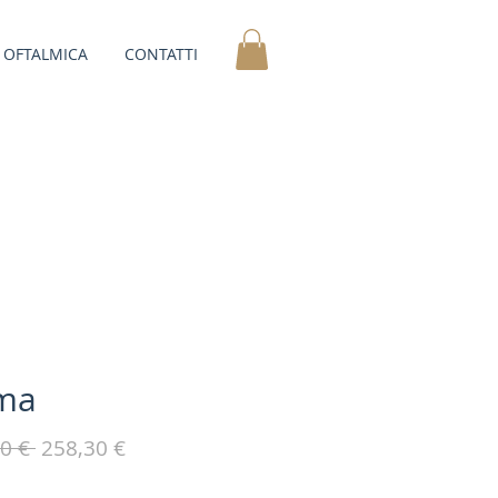
OFTALMICA
CONTATTI
ma
Prezzo
Prezzo
0 € 
258,30 €
regolare
scontato