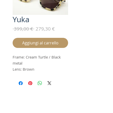
Yuka
Prezzo
Prezzo
 399,00 € 
279,30 €
regolare
scontato
Aggiungi al carrello
Frame: Cream Turtle / Black
metal
Lens: Brown
size 51-20
Iscriviti alla nostra mailing list /
Subscribe for updates