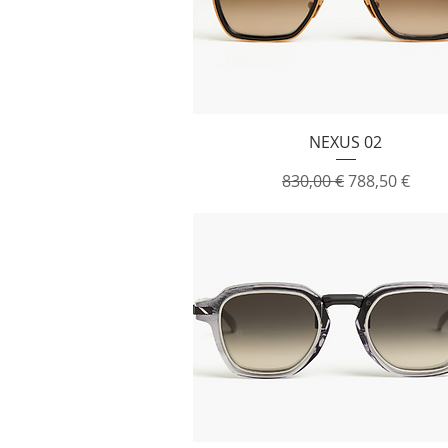
Vista rapida
NEXUS 02
Prezzo regolare
Prezzo scont
830,00 €
788,50 €