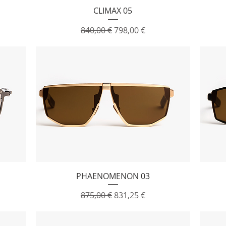
Vista rapida
CLIMAX 05
Prezzo regolare
Prezzo scontato
840,00 €
798,00 €
Vista rapida
PHAENOMENON 03
Prezzo regolare
Prezzo scontato
875,00 €
831,25 €