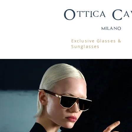
Ottica Ca
mila
no
Exclusive Glasses &
Sunglasses