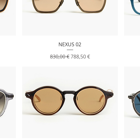
Vista rapida
NEXUS 02
ato
Prezzo regolare
Prezzo scontato
830,00 €
788,50 €