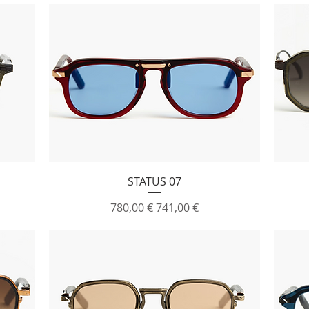
Vista rapida
STATUS 07
ato
Prezzo regolare
Prezzo scontato
780,00 €
741,00 €