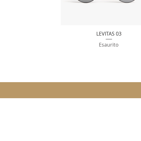
Vista rapida
LEVITAS 03
Esaurito