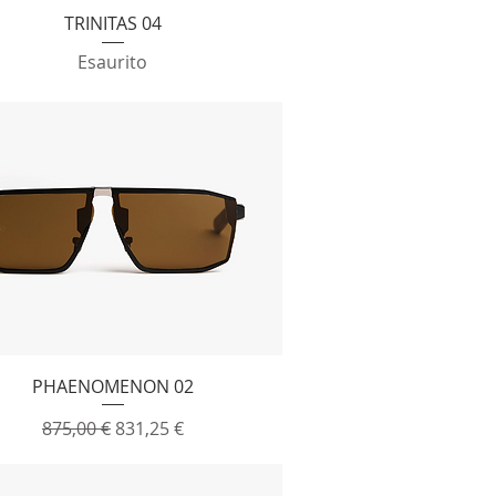
Vista rapida
TRINITAS 04
Esaurito
Vista rapida
PHAENOMENON 02
Prezzo regolare
Prezzo scontato
875,00 €
831,25 €