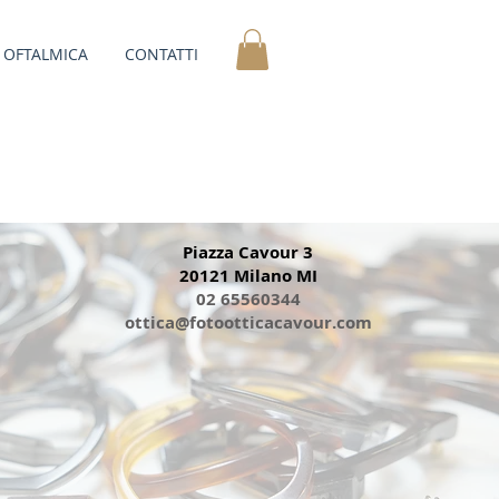
OFTALMICA
CONTATTI
Piazza Cavour 3
20121 Milano MI
02 65560344
ottica@fotootticacavour.com