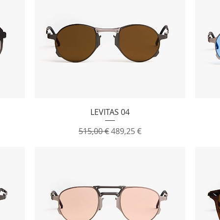
Vista rapida
LEVITAS 04
ato
Prezzo regolare
Prezzo scontato
515,00 €
489,25 €