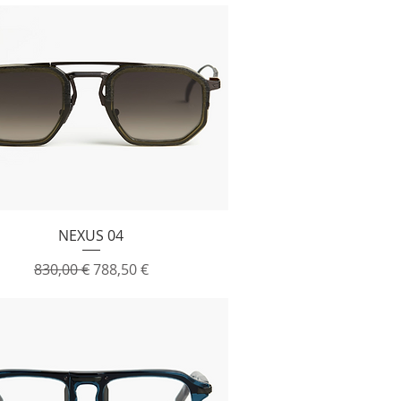
Vista rapida
NEXUS 04
Prezzo regolare
Prezzo scontato
830,00 €
788,50 €