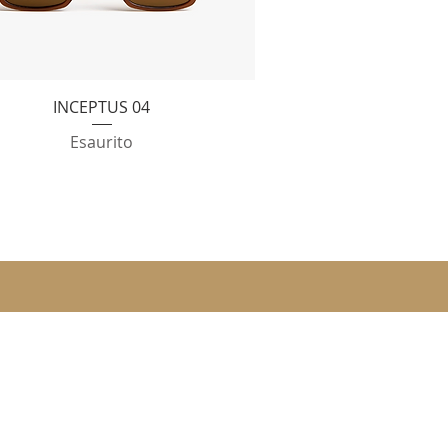
Vista rapida
INCEPTUS 04
Esaurito