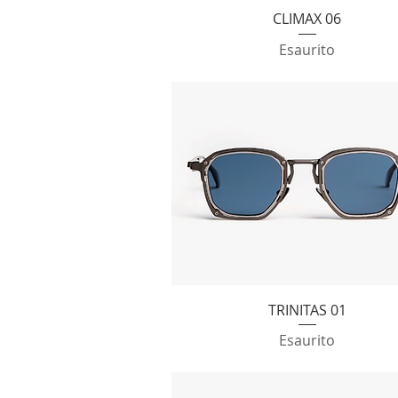
Vista rapida
CLIMAX 06
Esaurito
Vista rapida
TRINITAS 01
Esaurito