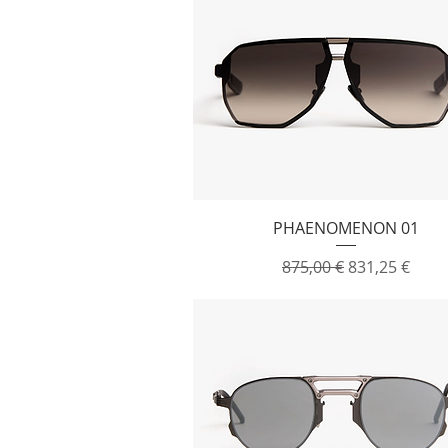
Vista rapida
PHAENOMENON 01
Prezzo regolare
Prezzo scont
875,00 €
831,25 €