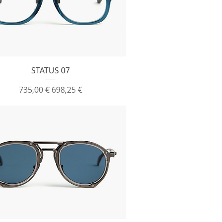
Vista rapida
STATUS 07
Prezzo regolare
Prezzo scontato
735,00 €
698,25 €