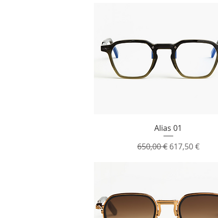
Vista rapida
Alias 01
Prezzo regolare
Prezzo scont
650,00 €
617,50 €